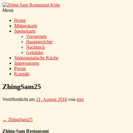
Menü
Home
Mittagskarte
Speisekarte
Vorspeisen
Hauptgerichte
Nachtisch
Getränke
Südostasiatische Küche
Impressionen
Presse
Kontakt
ZhingSam25
Veröffentlicht am
21. August 2016
von
tom
Beitrag
←
ZhingSam25
Navigation
Zhing-Sam Restaurant