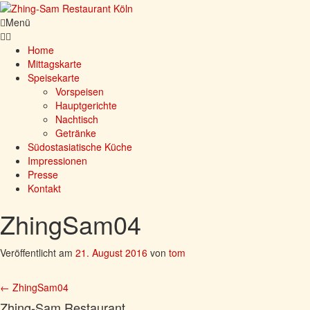
Menü
Home
Mittagskarte
Speisekarte
Vorspeisen
Hauptgerichte
Nachtisch
Getränke
Südostasiatische Küche
Impressionen
Presse
Kontakt
ZhingSam04
Veröffentlicht am
21. August 2016
von
tom
Beitrag
←
ZhingSam04
Zhing-Sam Restaurant